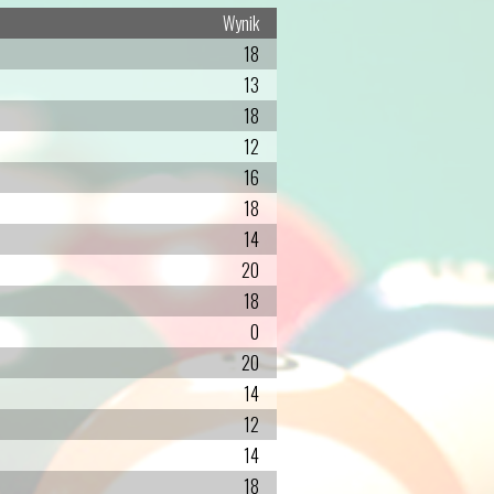
Wynik
18
13
18
12
16
18
14
20
18
0
20
14
12
14
18