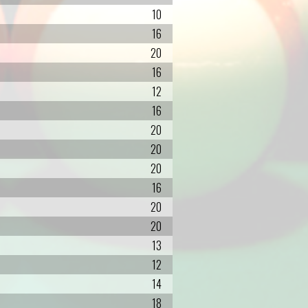
10
16
20
16
12
16
20
20
20
16
20
20
13
12
14
18