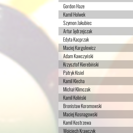
Gordon Haze
Kamil Holwek
Szymon Jakubiec
Artur Jędrzejczak
Edyta Kacprzak
Maciej Kargulewicz
Adam Kawczyński
Krzysztof Kierebiński
Patryk Kisiel
Kamil Klecha
Michał Klimczak
Kamil Koliński
Bronisław Koromowski
Maciej Kosnagowski
Kamil Kostrzewa
Wojciech Krawczyk