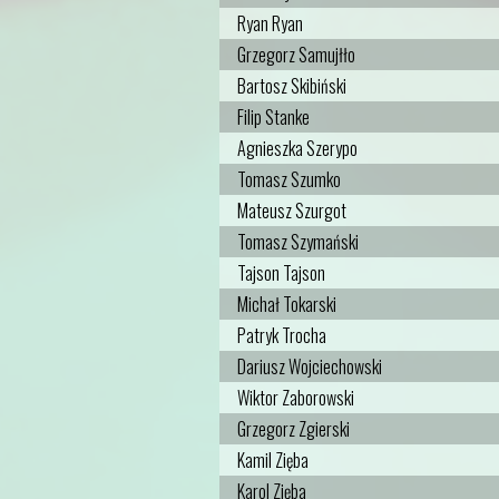
Ryan Ryan
Grzegorz Samujłło
Bartosz Skibiński
Filip Stanke
Agnieszka Szerypo
Tomasz Szumko
Mateusz Szurgot
Tomasz Szymański
Tajson Tajson
Michał Tokarski
Patryk Trocha
Dariusz Wojciechowski
Wiktor Zaborowski
Grzegorz Zgierski
Kamil Zięba
Karol Zięba