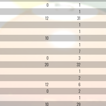
0
1
1
12
31
1
1
10
1
1
7
0
3
20
32
1
2
12
6
0
2
1
10
29