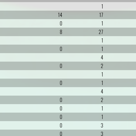
1
14
17
0
1
8
27
1
0
1
4
0
2
1
0
1
4
0
2
0
1
0
1
0
3
0
3