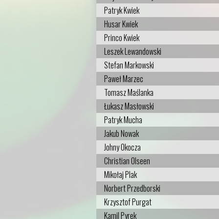
Patryk Kwiek
Husar Kwiek
Princo Kwiek
Leszek Lewandowski
Stefan Markowski
Paweł Marzec
Tomasz Maślanka
Łukasz Masłowski
Patryk Mucha
Jakub Nowak
Johny Okocza
Christian Olseen
Mikołaj Plak
Norbert Przedborski
Krzysztof Purgat
Kamil Pyrek