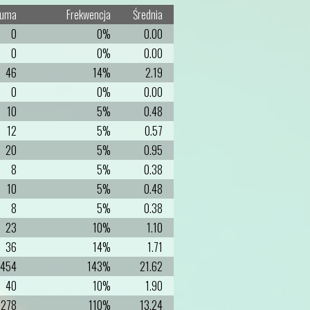
uma
Frekwencja
Średnia
0
0%
0.00
0
0%
0.00
46
14%
2.19
0
0%
0.00
10
5%
0.48
12
5%
0.57
20
5%
0.95
8
5%
0.38
10
5%
0.48
8
5%
0.38
23
10%
1.10
36
14%
1.71
454
143%
21.62
40
10%
1.90
278
110%
13.24