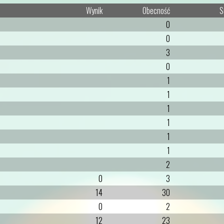
Wynik
Obecność
S
0
0
3
0
1
1
1
1
1
1
2
0
3
14
30
0
2
12
23