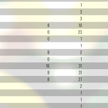
1
3
3
8
10
0
23
0
1
1
8
2
0
1
16
31
8
31
8
27
2
1
1
1