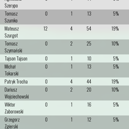
Szerypo
Tomasz
0
1
13
5%
Szumko
Mateusz
12
4
54
19%
Szurgot
Tomasz
0
2
25
10%
Szymański
Tajson Tajson
0
1
10
5%
Michał
0
1
13
5%
Tokarski
Patryk Trocha
0
4
44
19%
Dariusz
0
2
20
10%
Wojciechowski
Wiktor
0
1
16
5%
Zaborowski
Grzegorz
0
1
12
5%
Zgierski