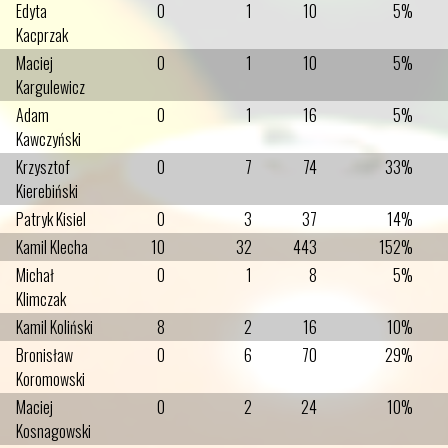
Edyta
0
1
10
5%
Kacprzak
Maciej
0
1
10
5%
Kargulewicz
Adam
0
1
16
5%
Kawczyński
Krzysztof
0
7
74
33%
Kierebiński
Patryk Kisiel
0
3
37
14%
Kamil Klecha
10
32
443
152%
Michał
0
1
8
5%
Klimczak
Kamil Koliński
8
2
16
10%
Bronisław
0
6
70
29%
Koromowski
Maciej
0
2
24
10%
Kosnagowski