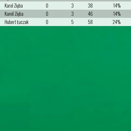
Karol Zięba
0
3
38
14%
Kamil Zięba
0
3
46
14%
Hubert Łuczak
0
5
58
24%