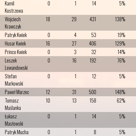
Kamil
0
1
14
5%
Kostrzewa
Wojciech
18
29
431
138%
Krawczyk
Patryk Kwiek
0
4
53
19%
Husar Kwiek
16
27
406
129%
Princo Kwiek
0
3
32
14%
Leszek
0
16
192
76%
Lewandowski
Stefan
0
1
12
5%
Markowski
Paweł Marzec
12
31
500
148%
Tomasz
10
13
158
62%
Maślanka
Łukasz
0
1
14
5%
Masłowski
Patryk Mucha
0
1
8
5%