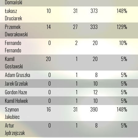
Domański
Łukasz
10
31
373
148%
Druciarek
Przemek
14
27
333
129%
Dworakowski
Fernando
0
2
20
10%
Fernando
Kamil
20
1
20
5%
Gosławski
Adam Gruszka
0
1
8
5%
Jarek Grzelak
0
1
10
5%
Gordon Haze
0
1
12
5%
Kamil Holwek
0
1
10
5%
Szymon
16
31
390
148%
Jakubiec
Artur
0
1
8
5%
Jędrzejczak