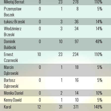
Mikołaj Bernat
0
23
278
110%
Przemysław
0
1
8
5%
Boczek
Łukasz Brzeski
0
3
36
14%
Włodzimierz
0
3
34
14%
Brzeski
Dominik
0
10
97
48%
Buldecki
Ernest
10
23
234
110%
Czarnecki
Marcin
0
1
18
5%
Dąbrowski
Bartosz
0
1
16
5%
Dąbrowski
Monika Daniel
0
2
14
10%
Kenny Dawid
0
1
10
5%
Karol
12
31
371
148%