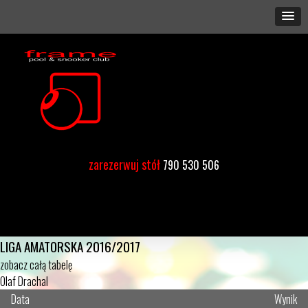
zarezerwuj stół
790 530 506
LIGA AMATORSKA 2016/2017
zobacz całą tabelę
Olaf Drachal
Data
Wynik